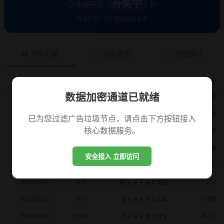
开奖中
⏱️ 距离开奖
秒
算法引擎 1 号 | 数据仅供参考
📊 预测记录
📈 近期走势
📉 数据统计
期号
时间
开奖
预测
数据加密通道已就绪
5 + 7 + 0 = 12
115040549
19:41
半✓双
7 + 0 + 1 = 08
115040548
19:36
✗大单
已为您过滤广告垃圾节点，请点击下方按钮接入
核心数据服务。
5 + 2 + 9 = 16
115040547
19:30
半✓大
1 + 8 + 5 = 14
115040546
19:26
✗小单
安全接入 立即访问
4 + 3 + 6 = 13
115040545
19:21
半✓小
0 + 2 + 6 = 08
115040544
19:16
✗大单
2 + 5 + 7 = 14
115040543
19:11
✓大双
7 + 8 + 0 = 15
115040542
19:06
半✓大