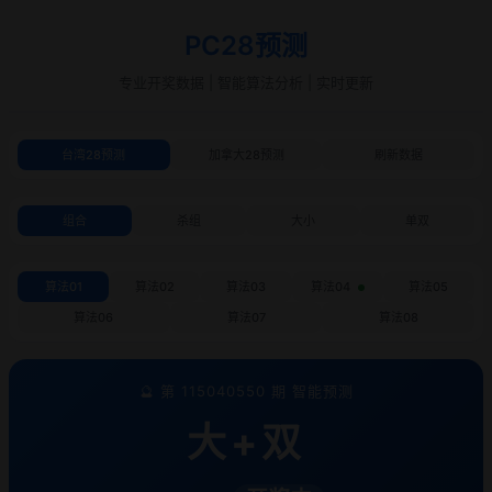
PC28预测
专业开奖数据 | 智能算法分析 | 实时更新
台湾28预测
加拿大28预测
刷新数据
组合
杀组
大小
单双
算法01
算法02
算法03
算法04
算法05
算法06
算法07
算法08
🔮 第 115040550 期 智能预测
大+双