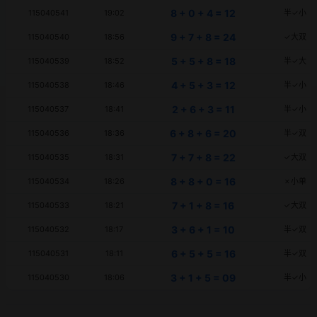
8 + 0 + 4 = 12
115040541
19:02
半✓小
9 + 7 + 8 = 24
115040540
18:56
✓大双
5 + 5 + 8 = 18
115040539
18:52
半✓大
4 + 5 + 3 = 12
115040538
18:46
半✓小
2 + 6 + 3 = 11
115040537
18:41
半✓小
6 + 8 + 6 = 20
115040536
18:36
半✓双
7 + 7 + 8 = 22
115040535
18:31
✓大双
8 + 8 + 0 = 16
115040534
18:26
✗小单
7 + 1 + 8 = 16
115040533
18:21
✓大双
3 + 6 + 1 = 10
115040532
18:17
半✓双
6 + 5 + 5 = 16
115040531
18:11
半✓双
3 + 1 + 5 = 09
115040530
18:06
半✓小